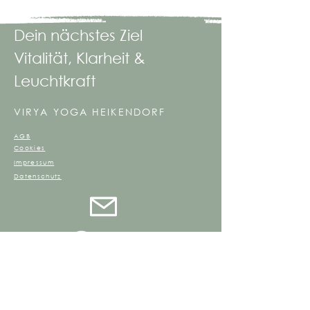
Dein nächstes Ziel
Vitalität, Klarheit &
Leuchtkraft
VIRYA YOGA HEIKENDORF
AGB
Cookies
Impressum
Datenschutz
©2024 Virya Yoga Heikendorf
Erstellt mit
Wix.com