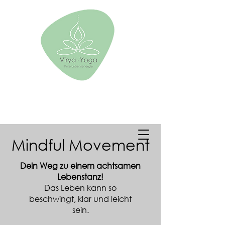
Mindful Movement
Dein Weg zu einem achtsamen
Lebenstanz!
Das Leben kann so
beschwingt, klar und leicht
sein.