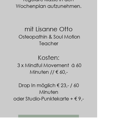
Wochenplan aufzunehmen.
mit Lisanne Otto
Osteopathin & Soul Motion
Teacher
Kosten:
3 x Mindful Movement á 60
Minuten // € 60,-
Drop In möglich € 23,- / 60
Minuten
oder Studio-Punktekarte + € 9,-
Buchen per Mail